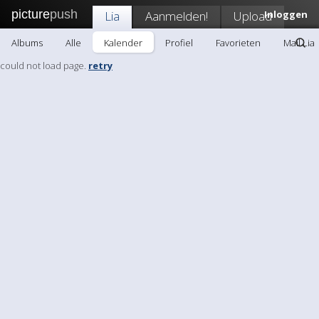
picture
push
Lia
Aanmelden!
Upload
Inloggen
Albums
Alle
Kalender
Profiel
Favorieten
Mail Lia
could not load page.
retry