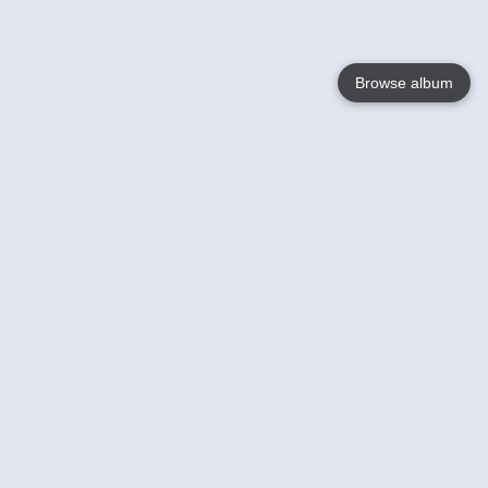
Browse album
Language
English
Nederlands
Français
Jouw
Help
Lees Meer